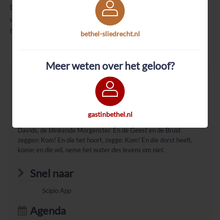
De kerkdiensten op zondag worden gehouden om 09.30 en 17.00
uur in ons kerkgebouw, Kerkbuurt 72 Sliedrecht. Ook u bent van
harte welkom!
bethel-sliedrecht.nl
Meer weten over het geloof?
Dagelijks Woord
Openbaring 22:16-17
Ik, Jezus, heb Mijn engel gezonden om ulieden deze dingen te
gastinbethel.nl
getuigen in de Gemeenten. Ik ben de Wortel en het geslacht
Davids, de blinkende Morgenster. En de Geest en de Bruid
zeggen: Kom! En die het hoort, zegge: Kom! En die dorst heeft,
kome; en die wil, neme het water des levens om niet.
Snel naar
Scipio App
Agenda