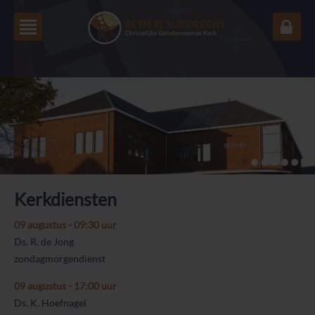
1
2
3
4
5
6
7
Kerkdiensten
09 augustus - 09:30 uur
Ds. R. de Jong
zondagmorgendienst
09 augustus - 17:00 uur
Ds. K. Hoefnagel