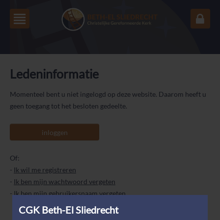
Ledeninformatie
Momenteel bent u niet ingelogd op deze website. Daarom heeft u
geen toegang tot het besloten gedeelte.
inloggen
Of:
-
Ik wil me registreren
-
Ik ben mijn wachtwoord vergeten
-
Ik ben mijn gebruikersnaam vergeten
CGK Beth-El Sliedrecht