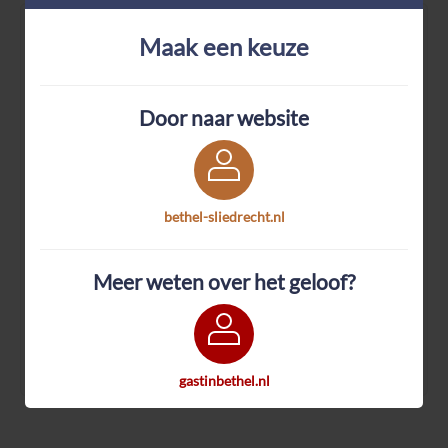
Dagelijks Woord
Maak een keuze
Matteus 19:30
Maar vele eersten zullen de laatsten zijn, en vele laatsten de
eersten.
Door naar website
Snel naar
Scipio App
bethel-sliedrecht.nl
Agenda
12 aug
Bibliotheek
Meer weten over het geloof?
14 aug
Bibliotheek
15 aug
Bibliotheek
19 aug
Bibliotheek
gastinbethel.nl