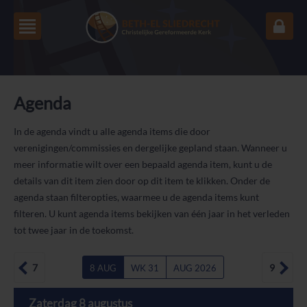
Agenda
In de agenda vindt u alle agenda items die door
verenigingen/commissies en dergelijke gepland staan. Wanneer u
meer informatie wilt over een bepaald agenda item, kunt u de
details van dit item zien door op dit item te klikken. Onder de
agenda staan filteropties, waarmee u de agenda items kunt
filteren. U kunt agenda items bekijken van één jaar in het verleden
tot twee jaar in de toekomst.
7
9
8 AUG
WK 31
AUG 2026
ZO
MA
DI
WO
DO
VR
ZA
Zaterdag 8 augustus