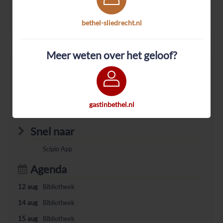
Agenda's
Geen filter actief
bethel-sliedrecht.nl
Locatie's
Geen filter actief
Meer weten over het geloof?
Dagelijks Woord
Matteus 19:30
Maar vele eersten zullen de laatsten zijn, en vele laatsten de
gastinbethel.nl
eersten.
Snel naar
Scipio App
Agenda
12 aug
Bibliotheek
14 aug
Bibliotheek
15 aug
Bibliotheek