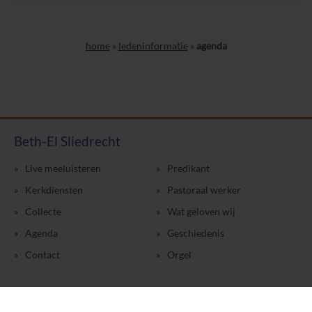
home
»
ledeninformatie
»
agenda
Beth-El Sliedrecht
Live meeluisteren
Predikant
Kerkdiensten
Pastoraal werker
Collecte
Wat geloven wij
Agenda
Geschiedenis
Contact
Orgel
© 2026
- alle rechten voorbehouden
|
sitemap