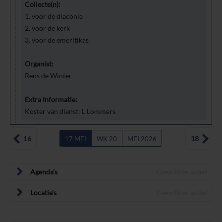
Collecte(n):
1. voor de diaconie
2. voor de kerk
3. voor de emeritikas
Organist:
Rens de Winter
Extra Informatie:
Koster van dienst: L Lommers
16
18
17 MEI
WK 20
MEI 2026
Agenda's
Geen filter actief
Locatie's
Geen filter actief