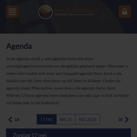
Agenda
In de agenda vindt u alle agenda items die door
verenigingen/commissies en dergelijke gepland staan. Wanneer u
meer informatie wilt over een bepaald agenda item, kunt u de
details van dit item zien door op dit item te klikken. Onder de
agenda staan filteropties, waarmee u de agenda items kunt
filteren. U kunt agenda items bekijken van één jaar in het verleden
tot twee jaar in de toekomst.
16
18
17 MEI
WK 20
MEI 2026
ZO
MA
DI
WO
DO
VR
ZA
Zondag 17 mei