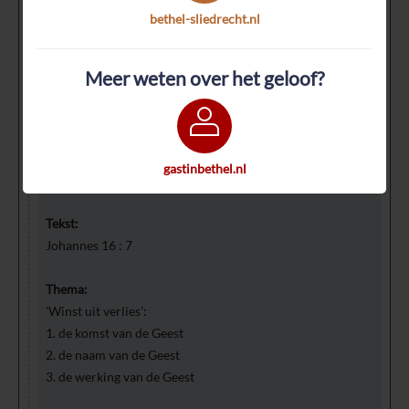
Liturgie:
bethel-sliedrecht.nl
Gezang 8
Ps. 51 : 6
Ps. 25 : 2 - 4
Meer weten over het geloof?
Ps. 119 : 9
Ps. 119 : 25
Bijbelgedeelte:
gastinbethel.nl
Johannes 16 : 5 - 15
Tekst:
Johannes 16 : 7
Thema:
'Winst uit verlies':
1. de komst van de Geest
2. de naam van de Geest
3. de werking van de Geest