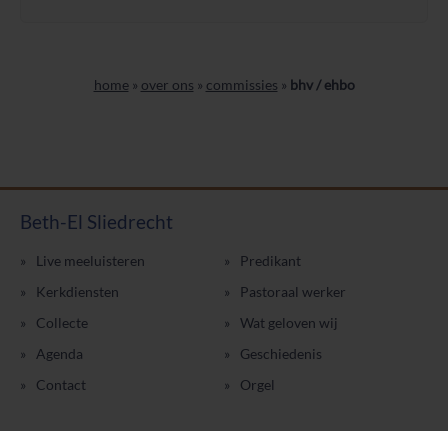
home
»
over ons
»
commissies
»
bhv / ehbo
Beth-El Sliedrecht
Live meeluisteren
Predikant
Kerkdiensten
Pastoraal werker
Collecte
Wat geloven wij
Agenda
Geschiedenis
Contact
Orgel