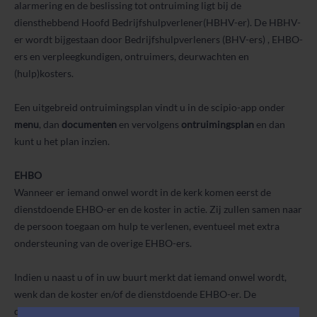
alarmering en de beslissing tot ontruiming ligt bij de
diensthebbend Hoofd Bedrijfshulpverlener(HBHV-er). De HBHV-
er wordt bijgestaan door Bedrijfshulpverleners (BHV-ers) , EHBO-
ers en verpleegkundigen, ontruimers, deurwachten en
(hulp)kosters.
Een uitgebreid ontruimingsplan vindt u in de scipio-app onder
menu
, dan
documenten
en vervolgens
ontruimingsplan
en dan
kunt u het plan inzien.
EHBO
Wanneer er iemand onwel wordt in de kerk komen eerst de
dienstdoende EHBO-er en de koster in actie. Zij zullen samen naar
de persoon toegaan om hulp te verlenen, eventueel met extra
ondersteuning van de overige EHBO-ers.
Indien u naast u of in uw buurt merkt dat iemand onwel wordt,
wenk dan de koster en/of de dienstdoende EHBO-er. De
dienstdoende EHBO-er heeft de leiding totdat, indien